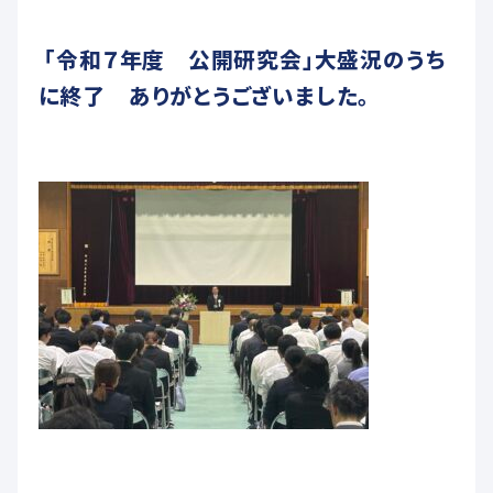
未来創造科
「令和７年度 公開研究会」大盛況のうち
ADMISSIONS
に終了 ありがとうございました。
入学希望者へ
教育関係者へ
交通アクセス
お問い合わせ
各種届出用紙ダウンロード