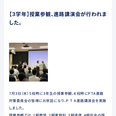
未来創造科
【３学年】授業参観、進路講演会が行われま
ADMISSIONS
した。
入学希望者へ
教育関係者へ
交通アクセス
お問い合わせ
各種届出用紙ダウンロード
7月3日（水）５校時に3年生の授業参観、６校時にPTA進路
対策委員会の皆様にお世話になり、P T A進路講演会を実施
しました。
授業参観では、1組数学、2組家庭科、3組道徳、4組社会の授