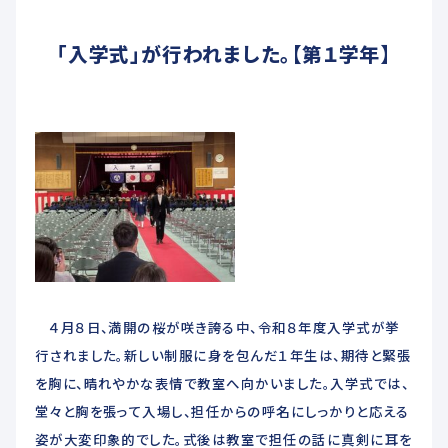
未来創造科
「入学式」が行われました。【第１学年】
ADMISSIONS
入学希望者へ
教育関係者へ
交通アクセス
お問い合わせ
４月８日、満開の桜が咲き誇る中、令和８年度入学式が挙
行されました。新しい制服に身を包んだ１年生は、期待と緊張
各種届出用紙ダウンロード
を胸に、晴れやかな表情で教室へ向かいました。入学式では、
堂々と胸を張って入場し、担任からの呼名にしっかりと応える
姿が大変印象的でした。式後は教室で担任の話に真剣に耳を