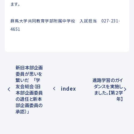
ます。
群馬大学共同教育学部附属中学校 入試担当 027-231-
4651
新旧本部企画
委員が思いを
繋いだ 「学
進路学習のガイ
友会総会（旧
ダンスを実施し
index
本部企画委員
ました。【第２学
の退任と新本
年】
部企画委員の
承認）」