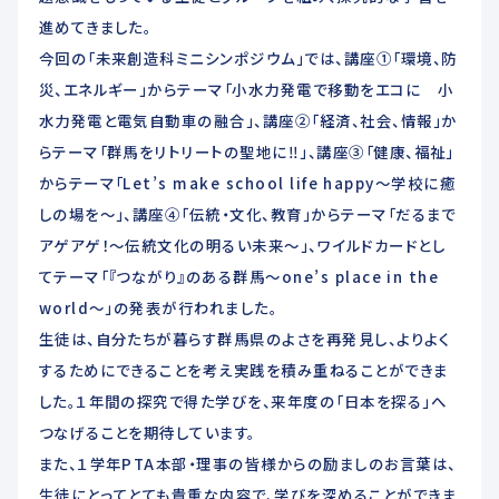
進めてきました。
今回の「未来創造科ミニシンポジウム」では、講座①「環境、防
災、エネルギー」からテーマ「小水力発電で移動をエコに 小
水力発電と電気自動車の融合」、講座②「経済、社会、情報」か
らテーマ「群馬をリトリートの聖地に‼」、講座③「健康、福祉」
からテーマ「Let’s make school life happy～学校に癒
しの場を～」、講座④「伝統・文化、教育」からテーマ「だるまで
アゲアゲ！～伝統文化の明るい未来～」、ワイルドカードとし
てテーマ「『つながり』のある群馬～one’s place in the
world～」の発表が行われました。
生徒は、自分たちが暮らす群馬県のよさを再発見し、よりよく
するためにできることを考え実践を積み重ねることができま
した。１年間の探究で得た学びを、来年度の「日本を探る」へ
つなげることを期待しています。
また、１学年PTA本部・理事の皆様からの励ましのお言葉は、
生徒にとってとても貴重な内容で、学びを深めることができま