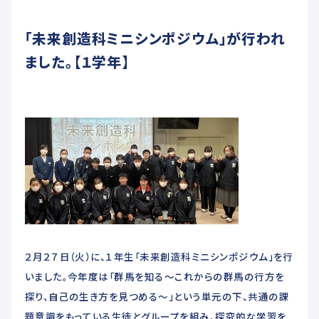
未来創造科
「未来創造科ミニシンポジウム」が行われ
ADMISSIONS
ました。【１学年】
入学希望者へ
教育関係者へ
交通アクセス
お問い合わせ
各種届出用紙ダウンロード
２月２７日（火）に、１年生「未来創造科ミニシンポジウム」を行
いました。今年度は「群馬を知る～これからの群馬の行方を
探り、自己の生き方を見つめる～」という単元の下、共通の課
題意識をもっている生徒とグループを組み、探究的な学習を