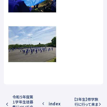
令和５年度第
【３年生】修学旅
１学年生徒募
index
行に行って来ま
集についての