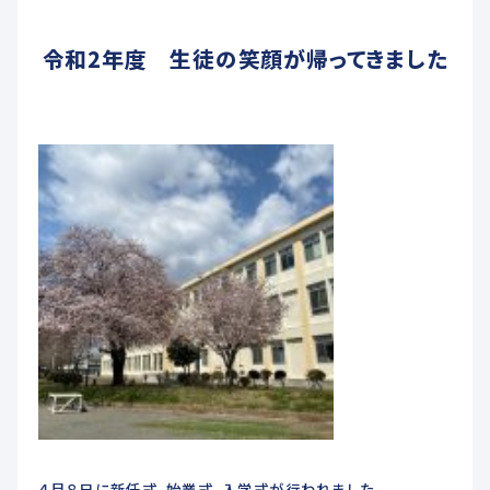
未来創造科
令和2年度 生徒の笑顔が帰ってきました
ADMISSIONS
入学希望者へ
教育関係者へ
交通アクセス
お問い合わせ
各種届出用紙ダウンロード
４月８日に新任式、始業式、入学式が行われました。